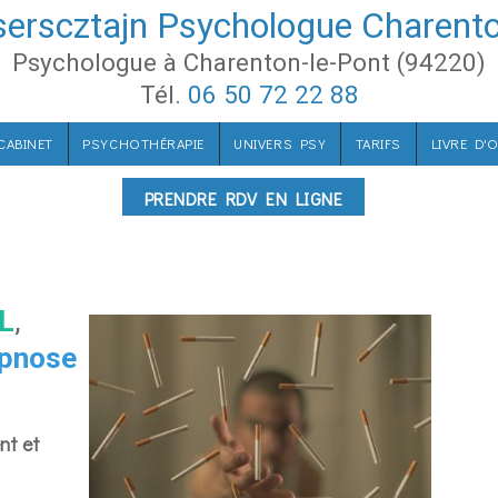
serscztajn Psychologue Charento
Psychologue à Charenton-le-Pont (94220)
Tél.
06 50 72 22 88
 CABINET
PSYCHOTHÉRAPIE
UNIVERS PSY
TARIFS
LIVRE D'
PRENDRE RDV EN LIGNE
L
,
pnose
nt et