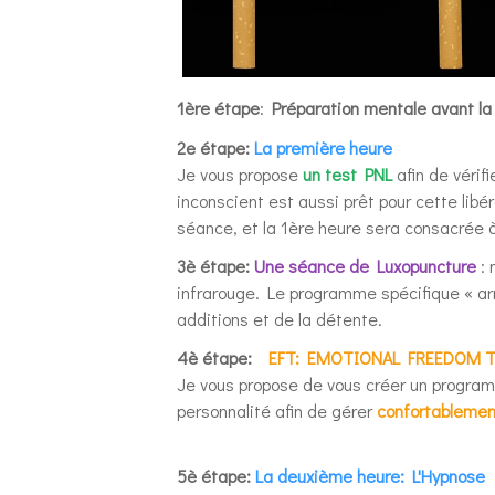
1ère étape
:
Préparation mentale avant la
2e étape:
La première heure
Je vous propose
un test PNL
afin de vérif
inconscient est aussi prêt pour cette libér
séance, et la 1ère heure sera consacrée à
3è étape:
Une séance de Luxopuncture
:
infrarouge. Le programme spécifique « ar
additions et de la détente.
4è étape:
EFT: EMOTIONAL FREEDOM TAPI
Je vous propose de vous créer un programm
personnalité afin de gérer
confortablemen
5è étape:
La deuxième heure: L'Hypnose