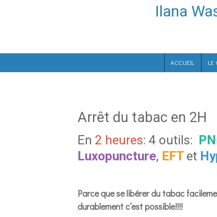
Aller au contenu principal
Ilana Wa
ACCUEIL
LE
Arrêt du tabac en 2H
En
2 heures
: 4 outils:
PN
Luxopuncture
,
EFT
et
Hy
Parce que se libérer du tabac facileme
durablement c’est possible!!!!