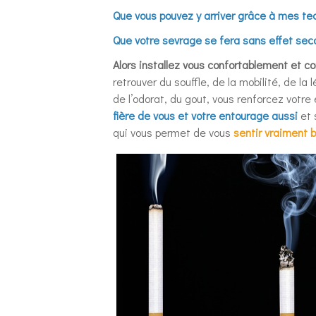
Que vous pouvez y arriver grâce à mes tec
Que votre sevrage se fera sans effet sec
Alors installez vous confortablement et c
retrouver du souffle, de la mobilité, de la
de l’odorat, du gout, vous renforcez votr
fière de vous et votre entourage aussi
et 
qui vous permet de vous
sentir vraiment bi